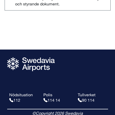
och styrande dokument.
Nödsituation
Polis
Tullverket
112
114 14
90 114
©Copyright 2026 Swedavia