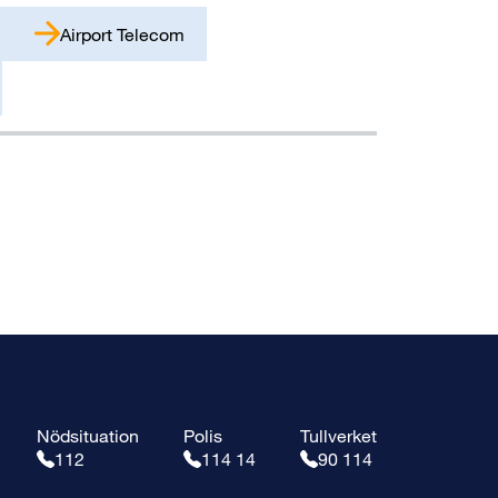
Airport Telecom
Nödsituation
Polis
Tullverket
112
114 14
90 114