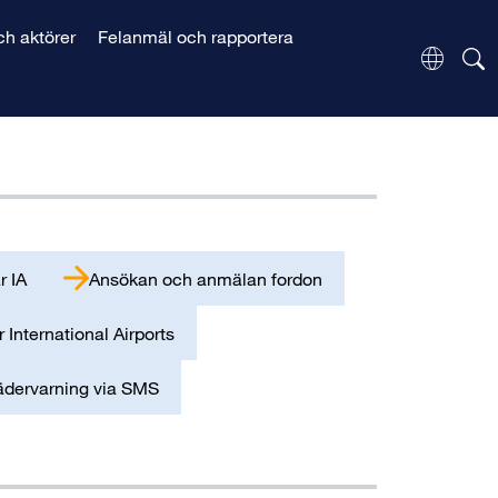
h aktörer
Felanmäl och rapportera
Change 
r IA
Ansökan och anmälan fordon
International Airports
Vädervarning via SMS