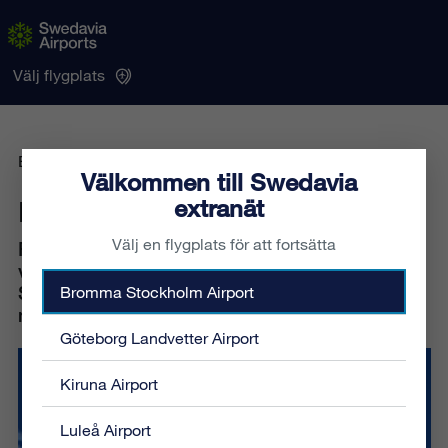
Välj flygplats
Ett nytt extranät har landat
Välkommen till Swedavia
extranät
Ett nytt extranät har landat
Välj en flygplats för att fortsätta
Från onsdag 6 maj finns här ett extranät i ny
version. Extranätet är, på många av
Swedavias flygplatser, en viktig kanal för att
Bromma Stockholm Airport
nå ut till flygplatsaktörer och medarbetare.
Göteborg Landvetter Airport
Kiruna Airport
Luleå Airport