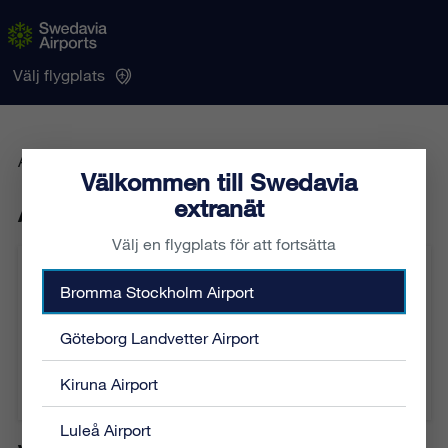
Välj flygplats
Arbete på hydrantsystem
Välkommen till Swedavia
extranät
Arbete på hydrantsystem
Välj en flygplats för att fortsätta
Löpnummer:
AI-186-2026
Bromma Stockholm Airport
Kategori:
Allmänt
Plats:
Airside
Göteborg Landvetter Airport
Från:
2026-06-04 02:00
Till:
2026-06-04 04:30
Kiruna Airport
Berörda flygplatser:
Stockholm Arlanda Airport
Luleå Airport