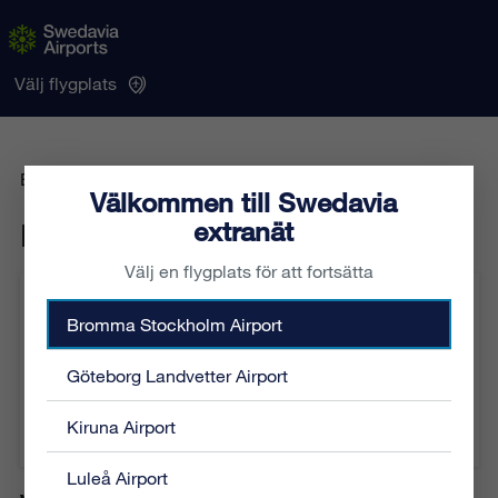
Välj flygplats
Elarbete T45 och T421
Välkommen till Swedavia
extranät
Elarbete T45 och T421
Välj en flygplats för att fortsätta
Löpnummer:
AI-180-2026
Bromma Stockholm Airport
Kategori:
Allmänt
Plats:
Airside
Göteborg Landvetter Airport
Från:
2026-06-09 00:01
Till:
2026-06-09 04:00
Kiruna Airport
Berörda flygplatser:
Stockholm Arlanda Airport
Luleå Airport