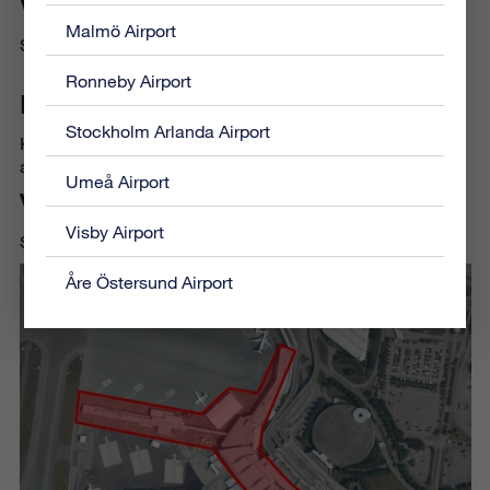
Vad händer eller vad ska göras?
Malmö Airport
Service av brytare i ställverk.
Ronneby Airport
Konsekvenser? Särskilt berörda?
Stockholm Arlanda Airport
Kraftleverans kan komma att påverkas under tiden för
arbete.
Umeå Airport
Vilket område på flygplatsen berörs?
Visby Airport
Se bifogad bild.
Åre Östersund Airport